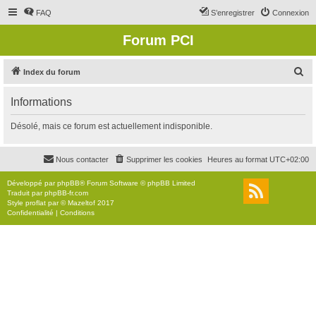
FAQ
S’enregistrer
Connexion
Forum PCI
R
Index du forum
e
Informations
c
h
Désolé, mais ce forum est actuellement indisponible.
e
r
Nous contacter
Supprimer les cookies
Heures au format
UTC+02:00
c
Développé par
phpBB
® Forum Software © phpBB Limited
h
Traduit par
phpBB-fr.com
Style
proflat
par ©
Mazeltof
2017
e
Confidentialité
|
Conditions
r