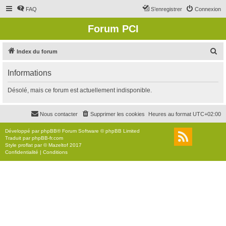
FAQ
S’enregistrer
Connexion
Forum PCI
R
Index du forum
e
Informations
c
h
Désolé, mais ce forum est actuellement indisponible.
e
r
Nous contacter
Supprimer les cookies
Heures au format
UTC+02:00
c
Développé par
phpBB
® Forum Software © phpBB Limited
h
Traduit par
phpBB-fr.com
Style
proflat
par ©
Mazeltof
2017
e
Confidentialité
|
Conditions
r