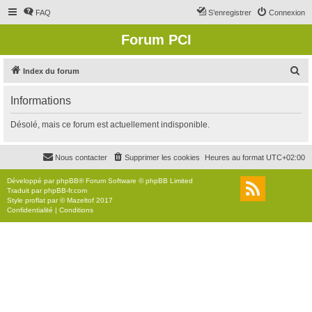
FAQ
S’enregistrer
Connexion
Forum PCI
R
Index du forum
e
Informations
c
h
Désolé, mais ce forum est actuellement indisponible.
e
r
Nous contacter
Supprimer les cookies
Heures au format
UTC+02:00
c
Développé par
phpBB
® Forum Software © phpBB Limited
h
Traduit par
phpBB-fr.com
Style
proflat
par ©
Mazeltof
2017
e
Confidentialité
|
Conditions
r