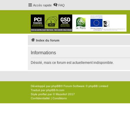
Accès rapide
FAQ
Index du forum
Informations
Désolé, mais ce forum est actuellement indisponible.
Développé par
phpBB
® Forum Software © phpBB Limited
Traduit par
phpBB-fr.com
Style
proflat
par ©
Mazeltof
2017
Confidentialité
|
Conditions