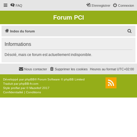
FAQ
S’enregistrer
Connexion
Forum PCI
R
Index du forum
e
Informations
c
h
Désolé, mais ce forum est actuellement indisponible.
e
r
Nous contacter
Supprimer les cookies
Heures au format
UTC+02:00
c
Développé par
phpBB
® Forum Software © phpBB Limited
h
Traduit par
phpBB-fr.com
Style
proflat
par ©
Mazeltof
2017
e
Confidentialité
|
Conditions
r