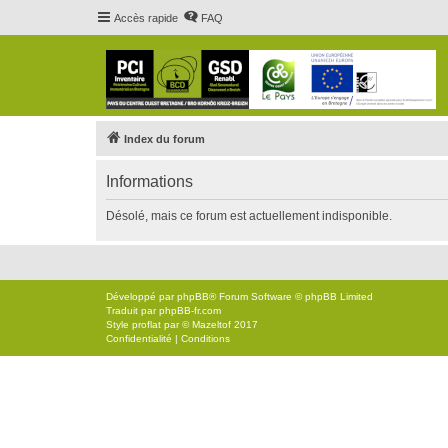
Accès rapide
FAQ
Index du forum
Informations
Désolé, mais ce forum est actuellement indisponible.
Développé par
phpBB
® Forum Software © phpBB Limited
Traduit par
phpBB-fr.com
Style
proflat
par ©
Mazeltof
2017
Confidentialité
|
Conditions