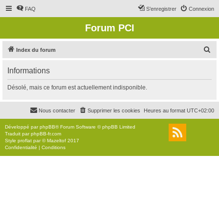
FAQ
S’enregistrer
Connexion
Forum PCI
R
Index du forum
e
Informations
c
h
Désolé, mais ce forum est actuellement indisponible.
e
r
Nous contacter
Supprimer les cookies
Heures au format
UTC+02:00
c
Développé par
phpBB
® Forum Software © phpBB Limited
h
Traduit par
phpBB-fr.com
Style
proflat
par ©
Mazeltof
2017
e
Confidentialité
|
Conditions
r