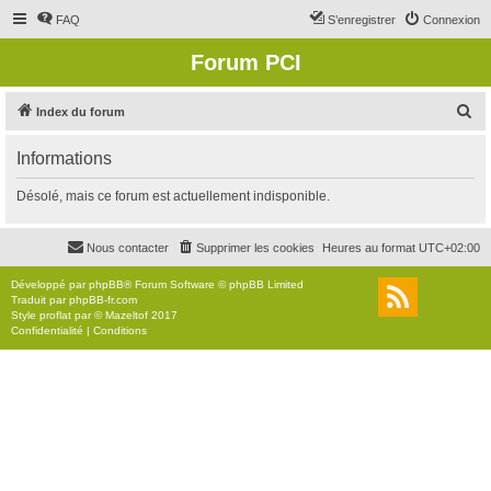
FAQ
S’enregistrer
Connexion
Forum PCI
R
Index du forum
e
Informations
c
h
Désolé, mais ce forum est actuellement indisponible.
e
r
Nous contacter
Supprimer les cookies
Heures au format
UTC+02:00
c
Développé par
phpBB
® Forum Software © phpBB Limited
h
Traduit par
phpBB-fr.com
Style
proflat
par ©
Mazeltof
2017
e
Confidentialité
|
Conditions
r