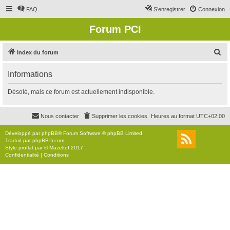
FAQ
S’enregistrer
Connexion
Forum PCI
R
Index du forum
e
Informations
c
h
Désolé, mais ce forum est actuellement indisponible.
e
r
Nous contacter
Supprimer les cookies
Heures au format
UTC+02:00
c
Développé par
phpBB
® Forum Software © phpBB Limited
h
Traduit par
phpBB-fr.com
Style
proflat
par ©
Mazeltof
2017
e
Confidentialité
|
Conditions
r