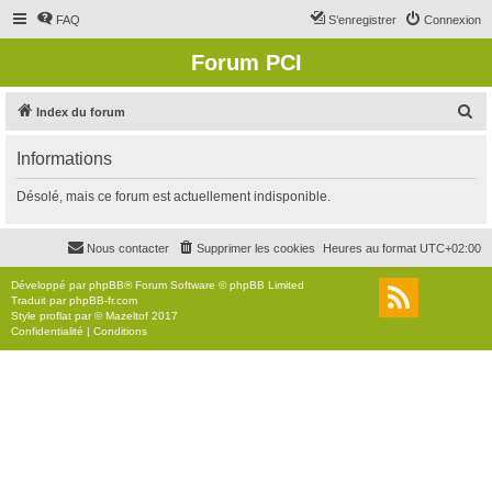
FAQ
S’enregistrer
Connexion
Forum PCI
R
Index du forum
e
Informations
c
h
Désolé, mais ce forum est actuellement indisponible.
e
r
Nous contacter
Supprimer les cookies
Heures au format
UTC+02:00
c
Développé par
phpBB
® Forum Software © phpBB Limited
h
Traduit par
phpBB-fr.com
Style
proflat
par ©
Mazeltof
2017
e
Confidentialité
|
Conditions
r