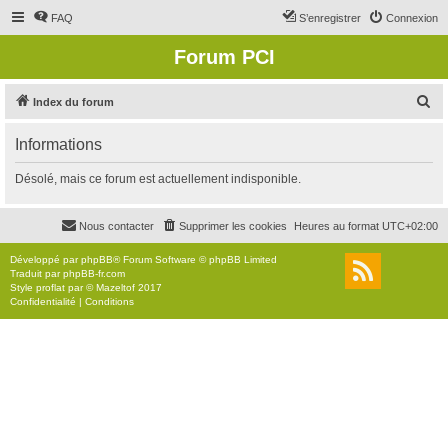
FAQ
S’enregistrer
Connexion
Forum PCI
R
Index du forum
e
Informations
c
h
Désolé, mais ce forum est actuellement indisponible.
e
r
Nous contacter
Supprimer les cookies
Heures au format
UTC+02:00
c
Développé par
phpBB
® Forum Software © phpBB Limited
h
Traduit par
phpBB-fr.com
Style
proflat
par ©
Mazeltof
2017
e
Confidentialité
|
Conditions
r