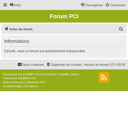
FAQ
S’enregistrer
Connexion
Forum PCI
R
Index du forum
e
Informations
c
h
Désolé, mais ce forum est actuellement indisponible.
e
r
Nous contacter
Supprimer les cookies
Heures au format
UTC+02:00
c
Développé par
phpBB
® Forum Software © phpBB Limited
h
Traduit par
phpBB-fr.com
Style
proflat
par ©
Mazeltof
2017
e
Confidentialité
|
Conditions
r