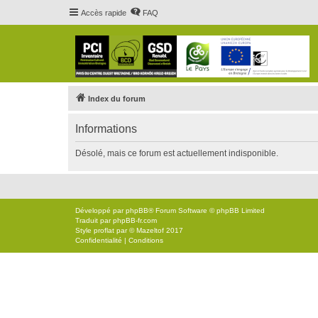
Accès rapide
FAQ
Index du forum
Informations
Désolé, mais ce forum est actuellement indisponible.
Développé par
phpBB
® Forum Software © phpBB Limited
Traduit par
phpBB-fr.com
Style
proflat
par ©
Mazeltof
2017
Confidentialité
|
Conditions