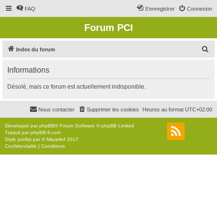
FAQ
S’enregistrer
Connexion
Forum PCI
R
Index du forum
e
Informations
c
h
Désolé, mais ce forum est actuellement indisponible.
e
r
Nous contacter
Supprimer les cookies
Heures au format
UTC+02:00
c
Développé par
phpBB
® Forum Software © phpBB Limited
h
Traduit par
phpBB-fr.com
Style
proflat
par ©
Mazeltof
2017
e
Confidentialité
|
Conditions
r