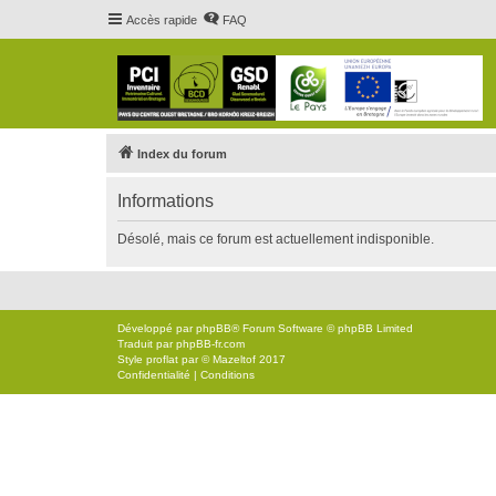
Accès rapide
FAQ
Index du forum
Informations
Désolé, mais ce forum est actuellement indisponible.
Développé par
phpBB
® Forum Software © phpBB Limited
Traduit par
phpBB-fr.com
Style
proflat
par ©
Mazeltof
2017
Confidentialité
|
Conditions