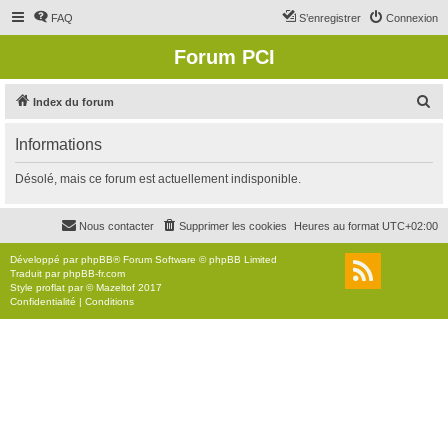
FAQ
S’enregistrer
Connexion
Forum PCI
R
Index du forum
e
Informations
c
h
Désolé, mais ce forum est actuellement indisponible.
e
r
Nous contacter
Supprimer les cookies
Heures au format
UTC+02:00
c
Développé par
phpBB
® Forum Software © phpBB Limited
h
Traduit par
phpBB-fr.com
Style
proflat
par ©
Mazeltof
2017
e
Confidentialité
|
Conditions
r