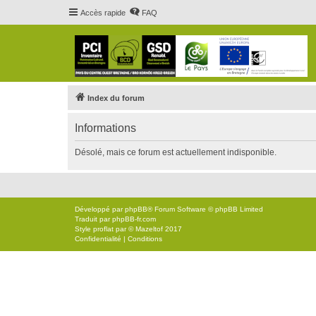
Accès rapide
FAQ
Index du forum
Informations
Désolé, mais ce forum est actuellement indisponible.
Développé par
phpBB
® Forum Software © phpBB Limited
Traduit par
phpBB-fr.com
Style
proflat
par ©
Mazeltof
2017
Confidentialité
|
Conditions