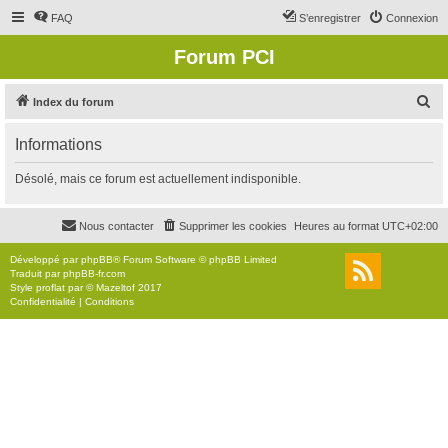
FAQ
S’enregistrer
Connexion
Forum PCI
R
Index du forum
e
Informations
c
h
Désolé, mais ce forum est actuellement indisponible.
e
r
Nous contacter
Supprimer les cookies
Heures au format
UTC+02:00
c
Développé par
phpBB
® Forum Software © phpBB Limited
h
Traduit par
phpBB-fr.com
Style
proflat
par ©
Mazeltof
2017
e
Confidentialité
|
Conditions
r