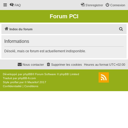
FAQ
S’enregistrer
Connexion
Forum PCI
R
Index du forum
e
Informations
c
h
Désolé, mais ce forum est actuellement indisponible.
e
r
Nous contacter
Supprimer les cookies
Heures au format
UTC+02:00
c
Développé par
phpBB
® Forum Software © phpBB Limited
h
Traduit par
phpBB-fr.com
Style
proflat
par ©
Mazeltof
2017
e
Confidentialité
|
Conditions
r