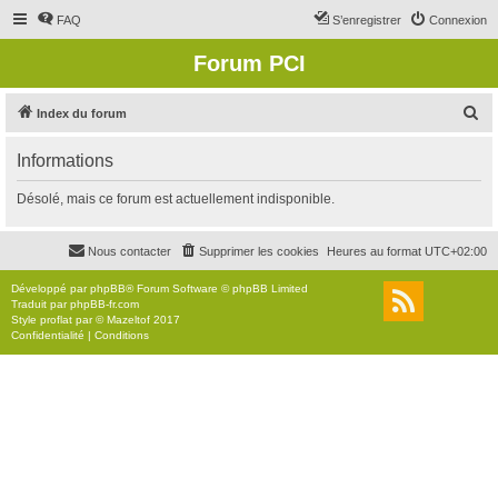
FAQ
S’enregistrer
Connexion
Forum PCI
R
Index du forum
e
Informations
c
h
Désolé, mais ce forum est actuellement indisponible.
e
r
Nous contacter
Supprimer les cookies
Heures au format
UTC+02:00
c
Développé par
phpBB
® Forum Software © phpBB Limited
h
Traduit par
phpBB-fr.com
Style
proflat
par ©
Mazeltof
2017
e
Confidentialité
|
Conditions
r