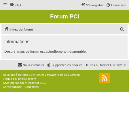
FAQ
S’enregistrer
Connexion
Forum PCI
R
Index du forum
e
Informations
c
h
Désolé, mais ce forum est actuellement indisponible.
e
r
Nous contacter
Supprimer les cookies
Heures au format
UTC+02:00
c
Développé par
phpBB
® Forum Software © phpBB Limited
h
Traduit par
phpBB-fr.com
Style
proflat
par ©
Mazeltof
2017
e
Confidentialité
|
Conditions
r