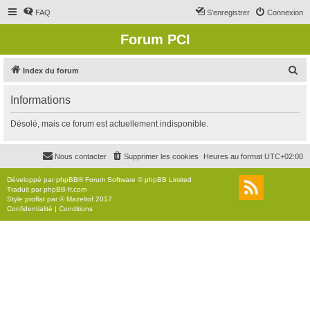
FAQ
S’enregistrer
Connexion
Forum PCI
R
Index du forum
e
Informations
c
h
Désolé, mais ce forum est actuellement indisponible.
e
r
Nous contacter
Supprimer les cookies
Heures au format
UTC+02:00
c
Développé par
phpBB
® Forum Software © phpBB Limited
h
Traduit par
phpBB-fr.com
Style
proflat
par ©
Mazeltof
2017
e
Confidentialité
|
Conditions
r