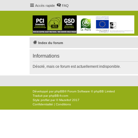
Accès rapide
FAQ
Index du forum
Informations
Désolé, mais ce forum est actuellement indisponible.
Développé par
phpBB
® Forum Software © phpBB Limited
Traduit par
phpBB-fr.com
Style
proflat
par ©
Mazeltof
2017
Confidentialité
|
Conditions