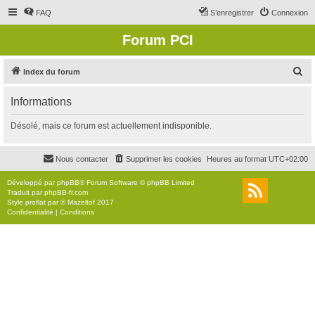
FAQ
S’enregistrer
Connexion
Forum PCI
R
Index du forum
e
Informations
c
h
Désolé, mais ce forum est actuellement indisponible.
e
r
Nous contacter
Supprimer les cookies
Heures au format
UTC+02:00
c
Développé par
phpBB
® Forum Software © phpBB Limited
h
Traduit par
phpBB-fr.com
Style
proflat
par ©
Mazeltof
2017
e
Confidentialité
|
Conditions
r