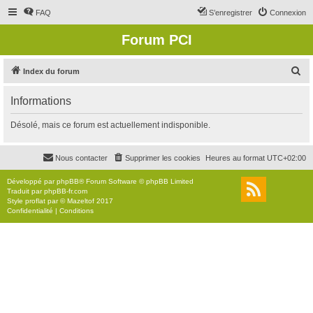
FAQ
S’enregistrer
Connexion
Forum PCI
R
Index du forum
e
Informations
c
h
Désolé, mais ce forum est actuellement indisponible.
e
r
Nous contacter
Supprimer les cookies
Heures au format
UTC+02:00
c
Développé par
phpBB
® Forum Software © phpBB Limited
h
Traduit par
phpBB-fr.com
Style
proflat
par ©
Mazeltof
2017
e
Confidentialité
|
Conditions
r