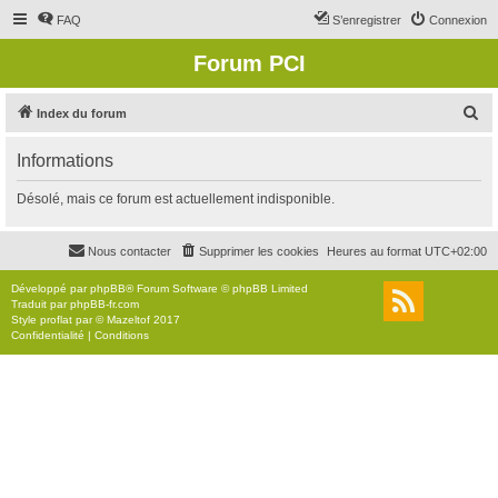
FAQ
S’enregistrer
Connexion
Forum PCI
R
Index du forum
e
Informations
c
h
Désolé, mais ce forum est actuellement indisponible.
e
r
Nous contacter
Supprimer les cookies
Heures au format
UTC+02:00
c
Développé par
phpBB
® Forum Software © phpBB Limited
h
Traduit par
phpBB-fr.com
Style
proflat
par ©
Mazeltof
2017
e
Confidentialité
|
Conditions
r