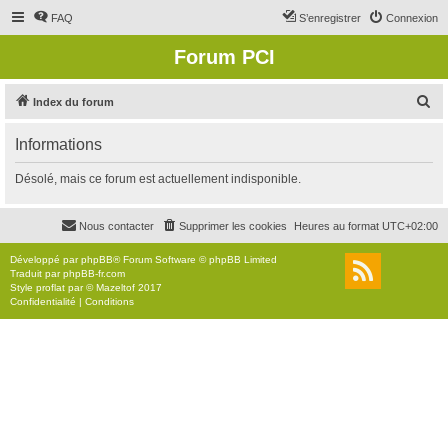
FAQ
S’enregistrer
Connexion
Forum PCI
R
Index du forum
e
Informations
c
h
Désolé, mais ce forum est actuellement indisponible.
e
r
Nous contacter
Supprimer les cookies
Heures au format
UTC+02:00
c
Développé par
phpBB
® Forum Software © phpBB Limited
h
Traduit par
phpBB-fr.com
Style
proflat
par ©
Mazeltof
2017
e
Confidentialité
|
Conditions
r