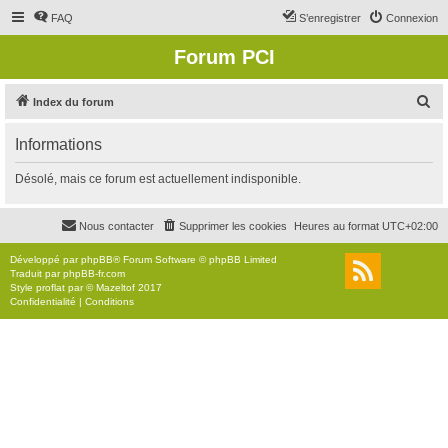
FAQ
S’enregistrer
Connexion
Forum PCI
R
Index du forum
e
Informations
c
h
Désolé, mais ce forum est actuellement indisponible.
e
r
Nous contacter
Supprimer les cookies
Heures au format
UTC+02:00
c
Développé par
phpBB
® Forum Software © phpBB Limited
h
Traduit par
phpBB-fr.com
Style
proflat
par ©
Mazeltof
2017
e
Confidentialité
|
Conditions
r