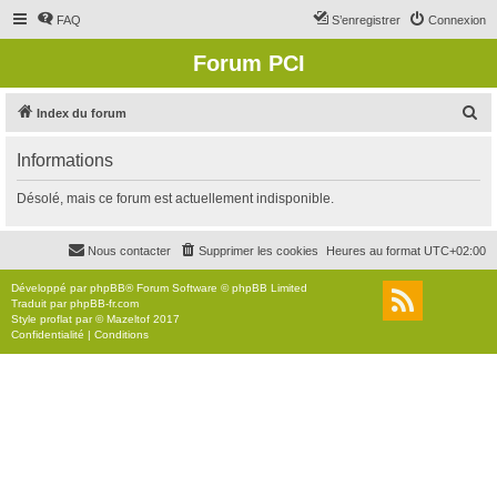
FAQ
S’enregistrer
Connexion
Forum PCI
R
Index du forum
e
Informations
c
h
Désolé, mais ce forum est actuellement indisponible.
e
r
Nous contacter
Supprimer les cookies
Heures au format
UTC+02:00
c
Développé par
phpBB
® Forum Software © phpBB Limited
h
Traduit par
phpBB-fr.com
Style
proflat
par ©
Mazeltof
2017
e
Confidentialité
|
Conditions
r