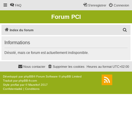
FAQ
S’enregistrer
Connexion
Forum PCI
R
Index du forum
e
Informations
c
h
Désolé, mais ce forum est actuellement indisponible.
e
r
Nous contacter
Supprimer les cookies
Heures au format
UTC+02:00
c
Développé par
phpBB
® Forum Software © phpBB Limited
h
Traduit par
phpBB-fr.com
Style
proflat
par ©
Mazeltof
2017
e
Confidentialité
|
Conditions
r