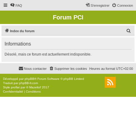
FAQ
S’enregistrer
Connexion
Forum PCI
R
Index du forum
e
Informations
c
h
Désolé, mais ce forum est actuellement indisponible.
e
r
Nous contacter
Supprimer les cookies
Heures au format
UTC+02:00
c
Développé par
phpBB
® Forum Software © phpBB Limited
h
Traduit par
phpBB-fr.com
Style
proflat
par ©
Mazeltof
2017
e
Confidentialité
|
Conditions
r