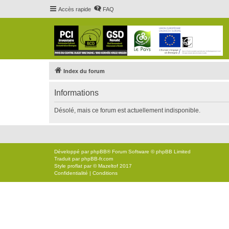
Accès rapide
FAQ
Index du forum
Informations
Désolé, mais ce forum est actuellement indisponible.
Développé par
phpBB
® Forum Software © phpBB Limited
Traduit par
phpBB-fr.com
Style
proflat
par ©
Mazeltof
2017
Confidentialité
|
Conditions