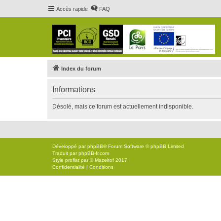
Accès rapide
FAQ
Index du forum
Informations
Désolé, mais ce forum est actuellement indisponible.
Développé par
phpBB
® Forum Software © phpBB Limited
Traduit par
phpBB-fr.com
Style
proflat
par ©
Mazeltof
2017
Confidentialité
|
Conditions