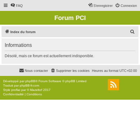
FAQ
S’enregistrer
Connexion
Forum PCI
R
Index du forum
e
Informations
c
h
Désolé, mais ce forum est actuellement indisponible.
e
r
Nous contacter
Supprimer les cookies
Heures au format
UTC+02:00
c
Développé par
phpBB
® Forum Software © phpBB Limited
h
Traduit par
phpBB-fr.com
Style
proflat
par ©
Mazeltof
2017
e
Confidentialité
|
Conditions
r