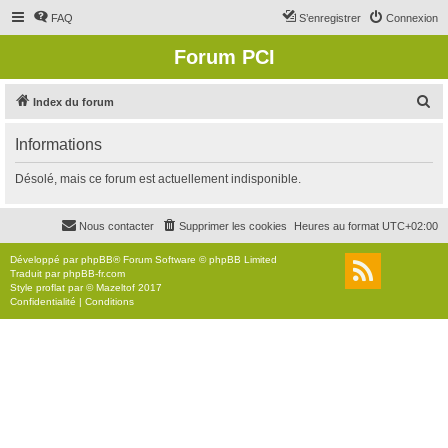
FAQ
S’enregistrer
Connexion
Forum PCI
R
Index du forum
e
Informations
c
h
Désolé, mais ce forum est actuellement indisponible.
e
r
Nous contacter
Supprimer les cookies
Heures au format
UTC+02:00
c
Développé par
phpBB
® Forum Software © phpBB Limited
h
Traduit par
phpBB-fr.com
Style
proflat
par ©
Mazeltof
2017
e
Confidentialité
|
Conditions
r