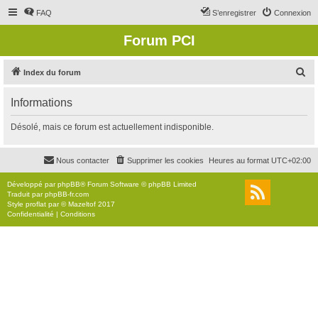
FAQ
S’enregistrer
Connexion
Forum PCI
R
Index du forum
e
Informations
c
h
Désolé, mais ce forum est actuellement indisponible.
e
r
Nous contacter
Supprimer les cookies
Heures au format
UTC+02:00
c
Développé par
phpBB
® Forum Software © phpBB Limited
h
Traduit par
phpBB-fr.com
Style
proflat
par ©
Mazeltof
2017
e
Confidentialité
|
Conditions
r