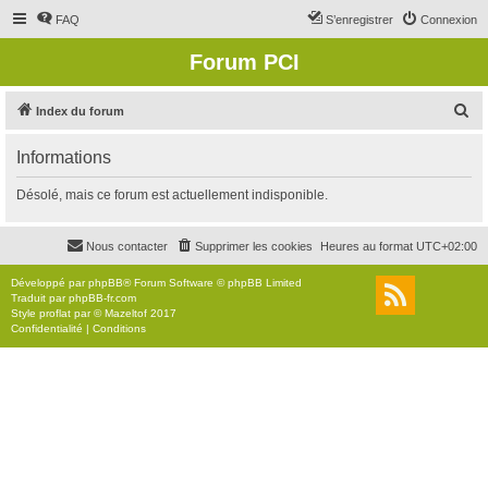
FAQ
S’enregistrer
Connexion
Forum PCI
R
Index du forum
e
Informations
c
h
Désolé, mais ce forum est actuellement indisponible.
e
r
Nous contacter
Supprimer les cookies
Heures au format
UTC+02:00
c
Développé par
phpBB
® Forum Software © phpBB Limited
h
Traduit par
phpBB-fr.com
Style
proflat
par ©
Mazeltof
2017
e
Confidentialité
|
Conditions
r