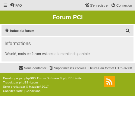
FAQ
S’enregistrer
Connexion
Forum PCI
R
Index du forum
e
Informations
c
h
Désolé, mais ce forum est actuellement indisponible.
e
r
Nous contacter
Supprimer les cookies
Heures au format
UTC+02:00
c
Développé par
phpBB
® Forum Software © phpBB Limited
h
Traduit par
phpBB-fr.com
Style
proflat
par ©
Mazeltof
2017
e
Confidentialité
|
Conditions
r