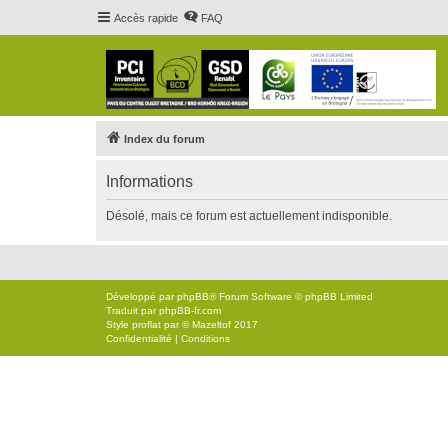
Accès rapide
FAQ
Index du forum
Informations
Désolé, mais ce forum est actuellement indisponible.
Développé par
phpBB
® Forum Software © phpBB Limited
Traduit par
phpBB-fr.com
Style
proflat
par ©
Mazeltof
2017
Confidentialité
|
Conditions