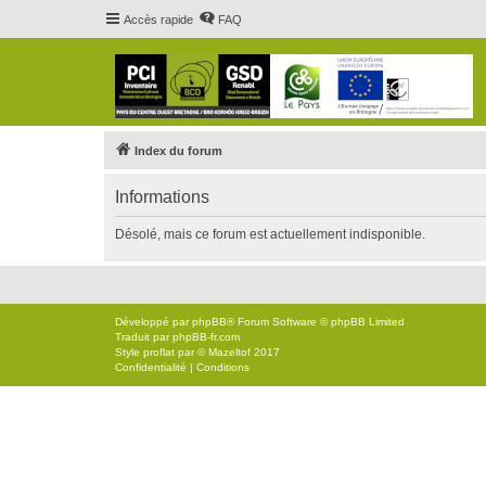
Accès rapide
FAQ
Index du forum
Informations
Désolé, mais ce forum est actuellement indisponible.
Développé par
phpBB
® Forum Software © phpBB Limited
Traduit par
phpBB-fr.com
Style
proflat
par ©
Mazeltof
2017
Confidentialité
|
Conditions