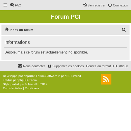
FAQ
S’enregistrer
Connexion
Forum PCI
R
Index du forum
e
Informations
c
h
Désolé, mais ce forum est actuellement indisponible.
e
r
Nous contacter
Supprimer les cookies
Heures au format
UTC+02:00
c
Développé par
phpBB
® Forum Software © phpBB Limited
h
Traduit par
phpBB-fr.com
Style
proflat
par ©
Mazeltof
2017
e
Confidentialité
|
Conditions
r