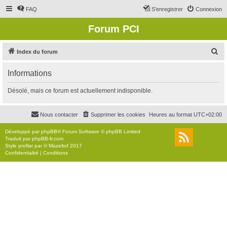
FAQ
S’enregistrer
Connexion
Forum PCI
R
Index du forum
e
Informations
c
h
Désolé, mais ce forum est actuellement indisponible.
e
r
Nous contacter
Supprimer les cookies
Heures au format
UTC+02:00
c
Développé par
phpBB
® Forum Software © phpBB Limited
h
Traduit par
phpBB-fr.com
Style
proflat
par ©
Mazeltof
2017
e
Confidentialité
|
Conditions
r