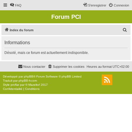
FAQ
S’enregistrer
Connexion
Forum PCI
R
Index du forum
e
Informations
c
h
Désolé, mais ce forum est actuellement indisponible.
e
r
Nous contacter
Supprimer les cookies
Heures au format
UTC+02:00
c
Développé par
phpBB
® Forum Software © phpBB Limited
h
Traduit par
phpBB-fr.com
Style
proflat
par ©
Mazeltof
2017
e
Confidentialité
|
Conditions
r