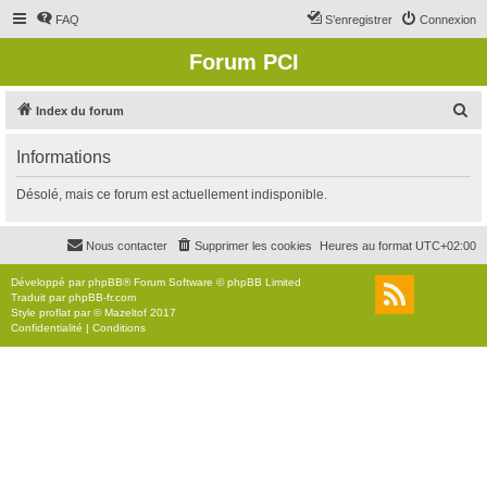
FAQ
S’enregistrer
Connexion
Forum PCI
R
Index du forum
e
Informations
c
h
Désolé, mais ce forum est actuellement indisponible.
e
r
Nous contacter
Supprimer les cookies
Heures au format
UTC+02:00
c
Développé par
phpBB
® Forum Software © phpBB Limited
h
Traduit par
phpBB-fr.com
Style
proflat
par ©
Mazeltof
2017
e
Confidentialité
|
Conditions
r