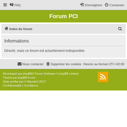
FAQ
S’enregistrer
Connexion
Forum PCI
R
Index du forum
e
Informations
c
h
Désolé, mais ce forum est actuellement indisponible.
e
r
Nous contacter
Supprimer les cookies
Heures au format
UTC+02:00
c
Développé par
phpBB
® Forum Software © phpBB Limited
h
Traduit par
phpBB-fr.com
Style
proflat
par ©
Mazeltof
2017
e
Confidentialité
|
Conditions
r