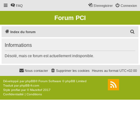
FAQ
S’enregistrer
Connexion
Forum PCI
R
Index du forum
e
Informations
c
h
Désolé, mais ce forum est actuellement indisponible.
e
r
Nous contacter
Supprimer les cookies
Heures au format
UTC+02:00
c
Développé par
phpBB
® Forum Software © phpBB Limited
h
Traduit par
phpBB-fr.com
Style
proflat
par ©
Mazeltof
2017
e
Confidentialité
|
Conditions
r