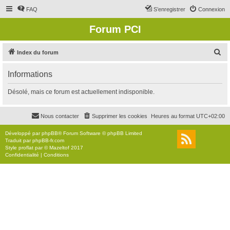
FAQ
S’enregistrer
Connexion
Forum PCI
R
Index du forum
e
Informations
c
h
Désolé, mais ce forum est actuellement indisponible.
e
r
Nous contacter
Supprimer les cookies
Heures au format
UTC+02:00
c
Développé par
phpBB
® Forum Software © phpBB Limited
h
Traduit par
phpBB-fr.com
Style
proflat
par ©
Mazeltof
2017
e
Confidentialité
|
Conditions
r