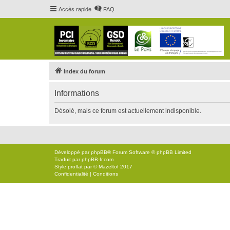
Accès rapide
FAQ
Index du forum
Informations
Désolé, mais ce forum est actuellement indisponible.
Développé par
phpBB
® Forum Software © phpBB Limited
Traduit par
phpBB-fr.com
Style
proflat
par ©
Mazeltof
2017
Confidentialité
|
Conditions