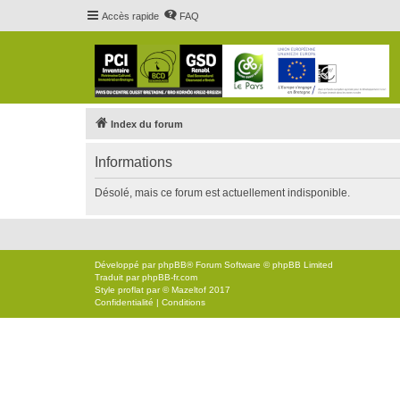
Accès rapide
FAQ
Index du forum
Informations
Désolé, mais ce forum est actuellement indisponible.
Développé par
phpBB
® Forum Software © phpBB Limited
Traduit par
phpBB-fr.com
Style
proflat
par ©
Mazeltof
2017
Confidentialité
|
Conditions