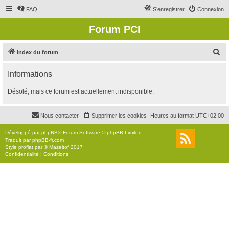
FAQ
S’enregistrer
Connexion
Forum PCI
R
Index du forum
e
Informations
c
h
Désolé, mais ce forum est actuellement indisponible.
e
r
Nous contacter
Supprimer les cookies
Heures au format
UTC+02:00
c
Développé par
phpBB
® Forum Software © phpBB Limited
h
Traduit par
phpBB-fr.com
Style
proflat
par ©
Mazeltof
2017
e
Confidentialité
|
Conditions
r